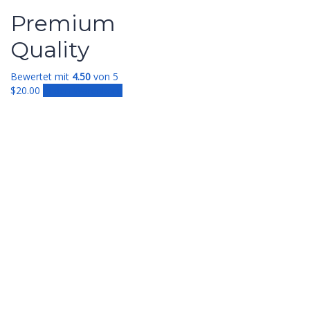
Premium
Quality
Bewertet mit
4.50
von 5
$
20.00
In den Warenkorb
Anmelden
Das Passwort muss mindestens 8 Zeichen
aus Zahlen und Buchstaben enthalten, mindestens 1
Großbuchstaben enthalten
Ich möchte mich als Ausbilder anmelden