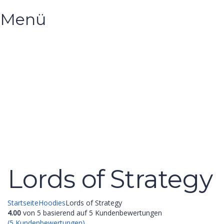
Menü
Hast du eine Frage?
Formular absenden
Nachricht versendet.
Schließen
Lords of Strategy
Startseite
Hoodies
Lords of Strategy
4.00
von
5
basierend auf
5
Kundenbewertungen
(
5
Kundenbewertungen)