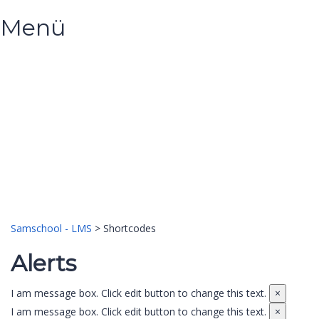
Menü
Hast du eine Frage?
Formular absenden
Nachricht versendet.
Schließen
Samschool - LMS
>
Shortcodes
Alerts
I am message box. Click edit button to change this text.
×
I am message box. Click edit button to change this text.
×