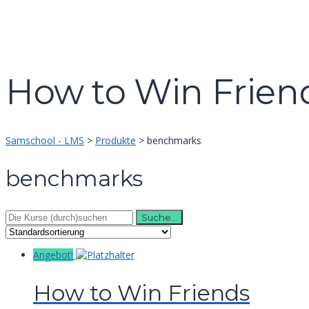
Formular absenden
Nachricht versendet.
Schließen
How to Win Frien
Samschool - LMS
>
Produkte
>
benchmarks
benchmarks
Suche
nach:
Angebot!
How to Win Friends