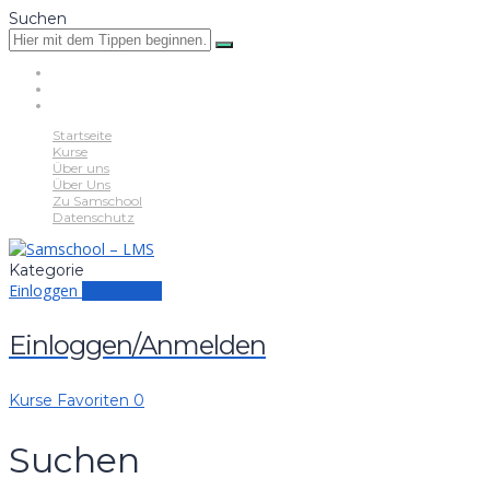
Suchen
Startseite
Kurse
Über uns
Über Uns
Zu Samschool
Datenschutz
Kategorie
Einloggen
Anmelden
Einloggen/Anmelden
Kurse
Favoriten
0
Suchen