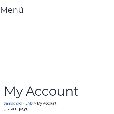
Menü
Hast du eine Frage?
Formular absenden
Nachricht versendet.
Schließen
My Account
Samschool - LMS
>
My Account
[ihc-user-page]