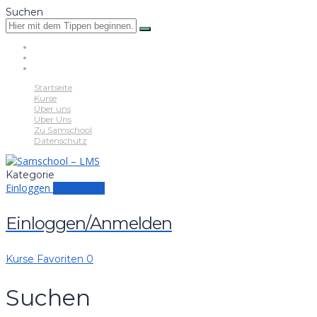
Suchen
Startseite
Kurse
Über uns
Über Uns
Zu Samschool
Datenschutz
Kategorie
Einloggen
Anmelden
Einloggen/Anmelden
Kurse
Favoriten
0
Suchen