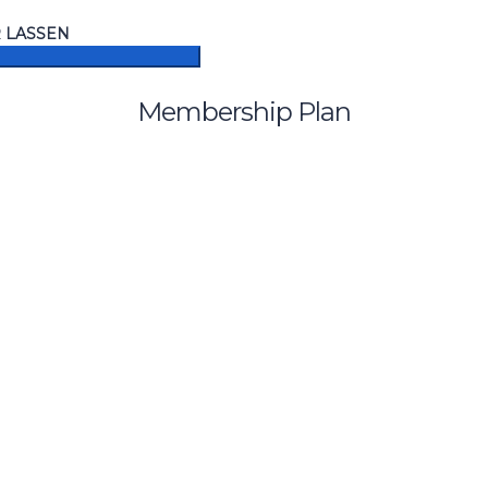
R LASSEN
Membership Plan
hen aus Zahlen und Buchstaben enthalten, mindestens 1 Großbuchst