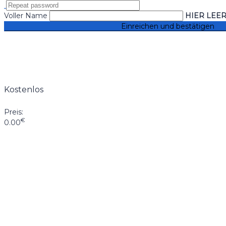
Voller Name
HIER LEE
Kostenlos
Preis:
€
0.00
Anmelden
Das Passwort muss mindestens 8 Zeic
Ich möchte mich als Ausbilder anmelden