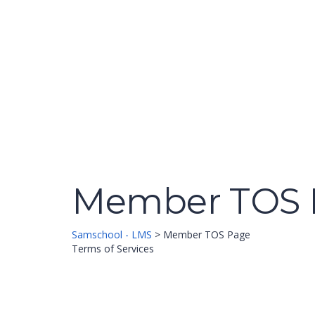
Hast du eine Frage?
Formular absenden
Nachricht versendet.
Schließen
Member TOS 
Samschool - LMS
>
Member TOS Page
Terms of Services
Anmelden