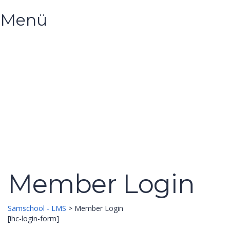
Menü
Hast du eine Frage?
Formular absenden
Nachricht versendet.
Schließen
Member Login
Samschool - LMS
>
Member Login
[ihc-login-form]