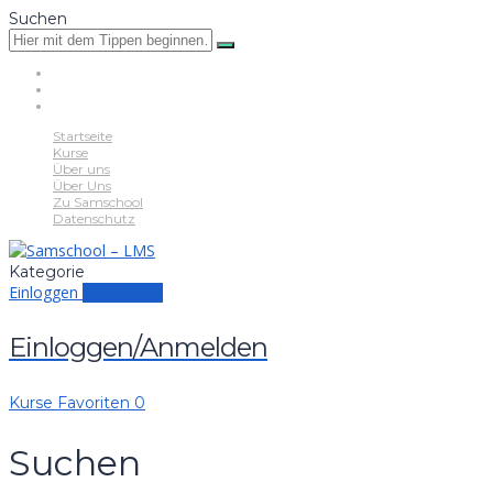
Suchen
Startseite
Kurse
Über uns
Über Uns
Zu Samschool
Datenschutz
Kategorie
Einloggen
Anmelden
Einloggen/Anmelden
Kurse
Favoriten
0
Suchen