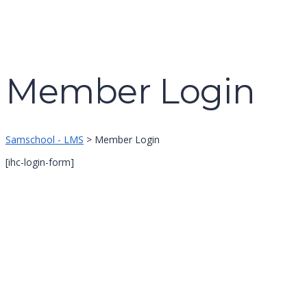
Formular absenden
Nachricht versendet.
Schließen
Member Login
Samschool - LMS
>
Member Login
[ihc-login-form]
Anmelden
Das Passwort muss mindestens 8 Zeic
Ich möchte mich als Ausbilder anmelden