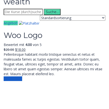
wealth
Suche
nach:
Angebot!
Woo Logo
Bewertet mit
4.00
von 5
Ursprünglicher
Aktueller
$
20.00
$
18.00
Preis
Preis
Pellentesque habitant morbi tristique senectus et netus et
war:
ist:
malesuada fames ac turpis egestas. Vestibulum tortor quam,
$20.00
$18.00.
feugiat vitae, ultricies eget, tempor sit amet, ante. Donec eu
libero sit amet quam egestas semper. Aenean ultricies mi vitae
est. Mauris placerat eleifend leo.
Weiterlesen
Anmelden