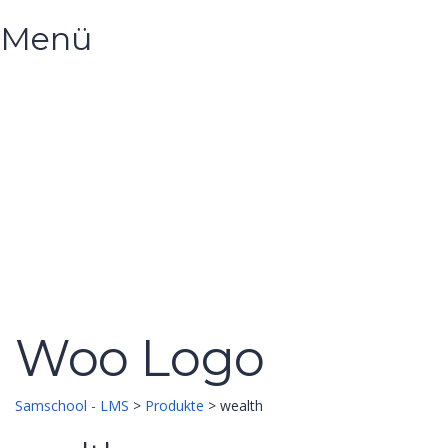
Menü
Hast du eine Frage?
Formular absenden
Nachricht versendet.
Schließen
Woo Logo
Samschool - LMS
>
Produkte
>
wealth