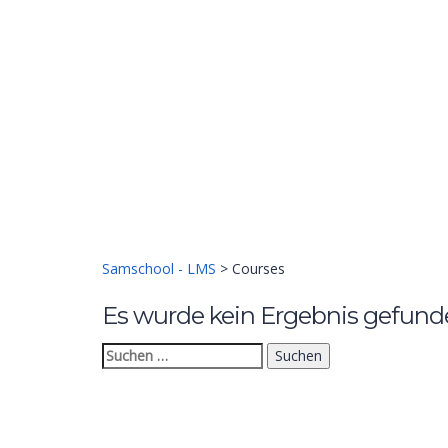
Hast du eine Frage?
Formular absenden
Nachricht versendet.
Schließen
Samschool - LMS
>
Courses
Es wurde kein Ergebnis gefunden
Suchen
nach:
Anmelden